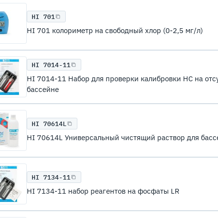
HI 701
HI 701 колориметр на свободный хлор (0-2,5 мг/л)
HI 7014-11
HI 7014-11 Набор для проверки калибровки НС на отсу
бассейне
HI 70614L
HI 70614L Универсальный чистящий раствор для басс
HI 7134-11
HI 7134-11 набор реагентов на фосфаты LR