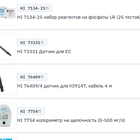
HI 7134-25
HI 7134-25 набор реагентов на фосфаты LR (25 тестов
HI 73331
HI 73331 Датчик для ЕС
HI 76409
HI 76409/4 датчик для HI9147, кабель 4 м
HI 7754
HI 7754 колориметр на щелочность (0-500 мг/л)