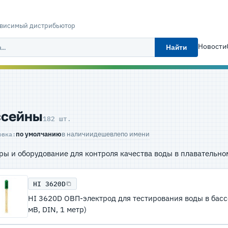
ависимый дистрибьютор
Новости
Найти
ссейны
182 шт.
по умолчанию
в наличии
дешевле
по имени
овка:
ы и оборудование для контроля качества воды в плавательном
HI 3620D
HI 3620D ОВП-электрод для тестирования воды в басс
мВ, DIN, 1 метр)