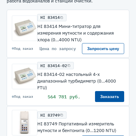
работа водоканалов и станций очистки.
HI 83414
HI 83414 Мини-титратор для
измерения мутности и содержания
хлора (0...4000 NTU)
Цена по запросу
Запросить цену
Под заказ
HI 83414-02
HI 83414-02 настольный 4-х
диапазонный турбидиметр (0...4000
FTU)
564 781 руб.
Заказать
Под заказ
HI 83749
HI 83749 Портативный измеритель
мутности и бентонита (0...1200 NTU)