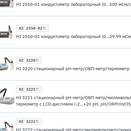
HI 2550-01 кондуктометр лабораторный (0...500 мСм/см
HI 2550-02
HI 2550-02 кондуктометр лабораторный (0...29.99 мСм/
HI 3220
HI 3220 стационарный рН-метр/ОВП-метр/термометр (-
HI 3221
HI 3221 стационарный рН-метр/ОВП-метр/милливоль
термометр с LCD-дисплеем (-2...+20 pH, pH/ORP/mV/IS
HI 3222
HI 3222 стационарный рН-метр/милливольтметр/ионо