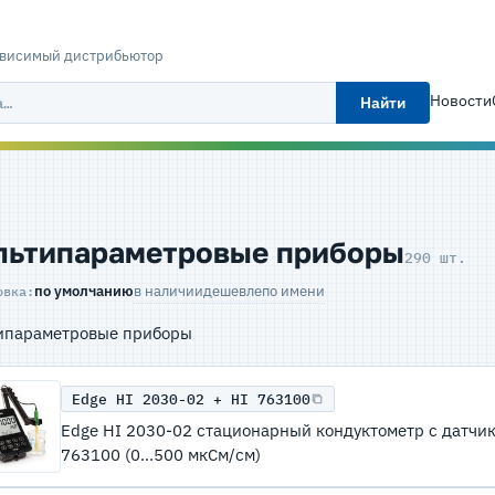
ависимый дистрибьютор
Новости
Найти
льтипараметровые приборы
290 шт.
по умолчанию
в наличии
дешевле
по имени
овка:
ипараметровые приборы
Edge HI 2030-02 + HI 763100
Edge HI 2030-02 стационарный кондуктометр с датчи
763100 (0...500 мкСм/см)