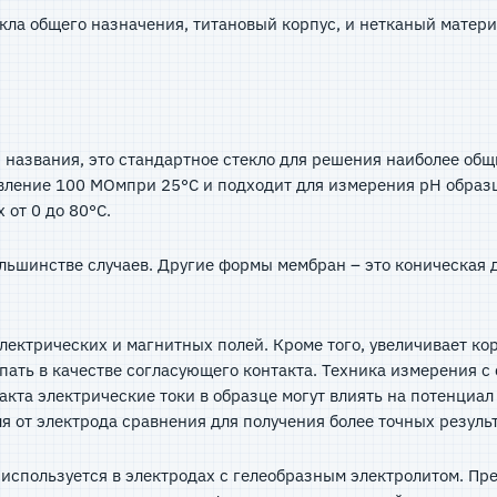
екла общего назначения, титановый корпус, и нетканый мате
з названия, это стандартное стекло для решения наиболее общ
вление 100 МОмпри 25°C и подходит для измерения рН образ
 от 0 дo 80°C.
льшинстве случаев. Другие формы мембран – это коническая д
лектрических и магнитных полей. Кроме того, увеличивает ко
пать в качестве согласующего контакта. Техника измерения с
акта электрические токи в образце могут влиять на потенциа
ля от электрода сравнения для получения более точных резу
 используется в электродах с гелеобразным электролитом. П