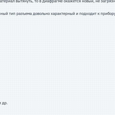
материал вытянуть, то в диафрагме окажется новый, не заг
нный тип разъема довольно характерный и подходит к прибор
 др.