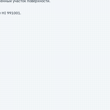
рязненный участок поверхности.
у HI 991001.