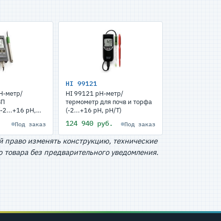
HI 99121
Н-метр/
HI 99121 pH-метр/
ВП
термометр для почв и торфа
-2...+16 pH,
(-2...+16 pH, pH/T)
124 940 руб.
Под заказ
Под заказ
й право изменять конструкцию, технические
 товара без предварительного уведомления.