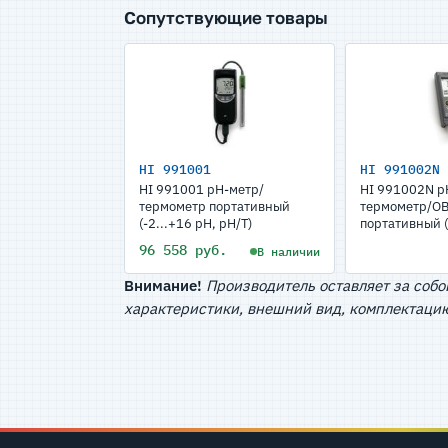
Сопутствующие товары
HI 991001
HI 991002N
HI 991001 pH-метр/
HI 991002N р
термометр портативный
термометр/О
(-2...+16 pH, pH/T)
портативный (
pH/ORP/T)
96 558 руб.
В наличии
Внимание!
Производитель оставляет за собо
характеристики, внешний вид, комплектацию