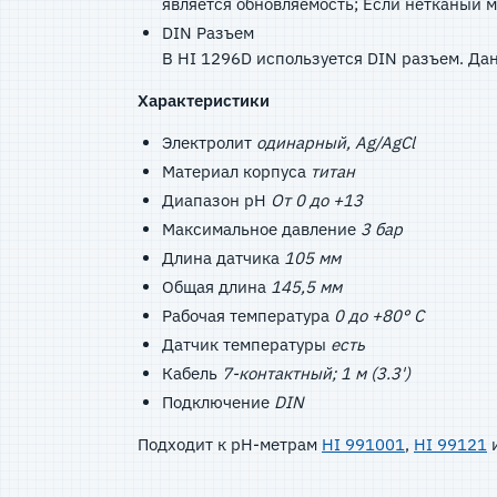
является обновляемость; Если нетканый 
DIN Разъем
В HI 1296D используется DIN разъем. Да
Характеристики
Электролит
одинарный, Ag/AgCl
Материал корпуса
титан
Диапазон pH
От 0 до +13
Максимальное давление
3 бар
Длина датчика
105 мм
Общая длина
145,5 мм
Рабочая температура
0 до +80° C
Датчик температуры
есть
Кабель
7-контактный; 1 м (3.3')
Подключение
DIN
Подходит к pH-метрам
HI 991001
,
HI 99121
и