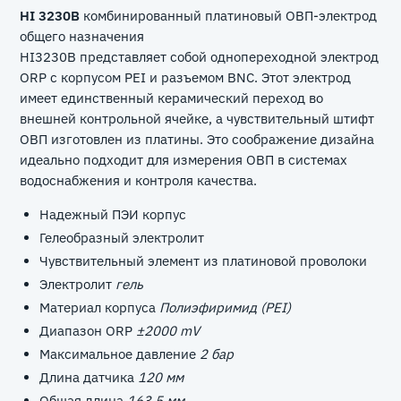
HI 3230B
комбинированный платиновый ОВП-электрод
общего назначения
HI3230B представляет собой однопереходной электрод
ORP с корпусом PEI и разъемом BNC. Этот электрод
имеет единственный керамический переход во
внешней контрольной ячейке, а чувствительный штифт
ОВП изготовлен из платины. Это соображение дизайна
идеально подходит для измерения ОВП в системах
водоснабжения и контроля качества.
Надежный ПЭИ корпус
Гелеобразный электролит
Чувствительный элемент из платиновой проволоки
Электролит
гель
Материал корпуса
Полиэфиримид (PEI)
Диапазон ORP
±2000 mV
Максимальное давление
2 бар
Длина датчика
120 мм
Общая длина
163.5 мм