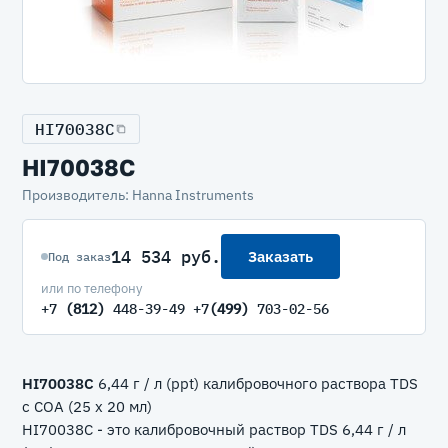
HI70038C
HI70038C
Производитель: Hanna Instruments
14 534 руб.
Заказать
Под заказ
или по телефону
+7
(812)
448-39-49 +7
(499)
703-02-56
HI70038C
6,44 г / л (ppt) калибровочного раствора TDS
с COA (25 x 20 мл)
HI70038C - это калибровочный раствор TDS 6,44 г / л