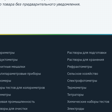
 товара без предварительного уведомления.
ориметры
Растворы для подготовки
дуктометры
Растворы для хранения
нитные мешалки
Рефрактометры
ьтипараметровые приборы
Сельское хозяйство
номеры
Спектрофотометры
оры тестов для колориметров
Термометры
иметры
Титраторы
евая промышленность
Химические наборы тестов
творы для очистки
Электроды