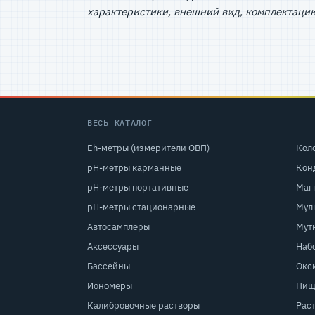
характеристики, внешний вид, комплектацию
ВЕСЬ КАТАЛОГ
Eh-метры (измерители ОВП)
Кол
pH-метры карманные
Кон
pH-метры портативные
Маг
pH-метры стационарные
Мул
Автосамплеры
Мут
Аксессуары
Наб
Бассейны
Окс
Иономеры
Пищ
Калибровочные растворы
Рас