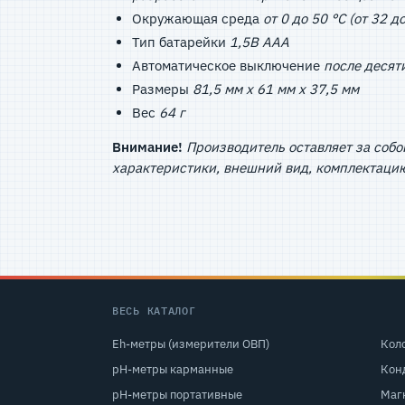
Окружающая среда
от 0 до 50 °C (от 32 
Тип батарейки
1,5В AAA
Автоматическое выключение
после десят
Размеры
81,5 мм х 61 мм х 37,5 мм
Вес
64 г
Внимание!
Производитель оставляет за собо
характеристики, внешний вид, комплектацию
ВЕСЬ КАТАЛОГ
Eh-метры (измерители ОВП)
Кол
pH-метры карманные
Кон
pH-метры портативные
Маг