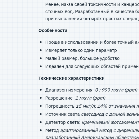
менее, из-за своей токсичности и канце
сточных вод. Разработанный в качестве 
при выполнении четырёх простых операц
Особенности
Проще в использовании и более точный а
Измеряет только один параметр
Малый размер, большое удобство
Идеален для следующих областей примен
Технические характеристики
Диапазон измерения
0 : 999 мкг/л (ppm)
Разрешение
1 мкг/л (ppm)
Погрешность
±5 мкг/л; ±4% от значения 
Источник света
светодиод с длиной волн
Детектор света:
кремниевый фотоэлемент
Метод
адаптированный метод с дифенилк
разработанный Американским обществом