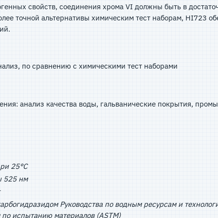
рогенных свойств, соединения хрома VI должны быть в достат
более точной альтернативы химическим тест наборам, HI723 о
ий.
нализ, по сравнению с химическими тест наборами
ения: анализ качества воды, гальванические покрытия, пром
при 25°C
ы 525 нм
арбогидразидом Руководства по водным ресурсам и техноло
 по испытанию материалов (ASTM)