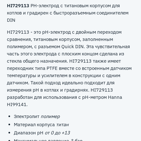
HI729113
PH-электрод с титановым корпусом для
котлов и градирен с быстроразъемным соединителем
DIN
HI729113 - это pH-электрод с двойным переходом
сравнения, титановым корпусом, заполненным
полимером, с разъемом Quick DIN. Эта чувствительная
часть этого электрода с плоским концом сделана из
стекла общего назначения. HI729113 также имеет
переходник типа PTFE вместе со встроенным датчиком
температуры и усилителем в конструкции с одним
датчиком. Такой подход идеально подходит для
измерения pH в котлах и градирнях. HI729113
разработан для использования с pH-метром Hanna
HI99141.
Электролит
полимер
Материал корпуса
титан
Диапазон pH
от 0 до +13
Максимальное давление
3 бар