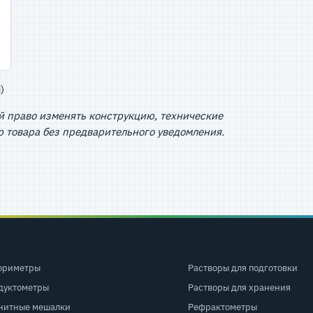
)
й право изменять конструкцию, технические
 товара без предварительного уведомления.
ориметры
Растворы для подготовки
дуктометры
Растворы для хранения
нитные мешалки
Рефрактометры