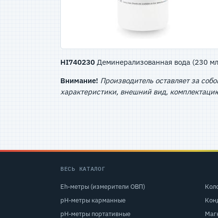
HI740230
Деминерализованная вода (230 мл
Внимание!
Производитель оставляет за собо
характеристики, внешний вид, комплектацию
ВЕСЬ КАТАЛОГ
Eh-метры (измерители ОВП)
Кол
pH-метры карманные
Кон
pH-метры портативные
Маг