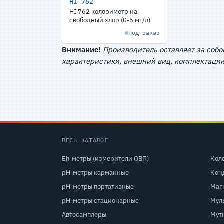
HI 762
HI 762 колориметр на
свободный хлор (0-5 мг/л)
Под заказ
Внимание!
Производитель оставляет за собо
характеристики, внешний вид, комплектацию
ВЕСЬ КАТАЛОГ
Eh-метры (измерители ОВП)
Кол
pH-метры карманные
Кон
pH-метры портативные
Маг
pH-метры стационарные
Мул
Автосамплеры
Мут