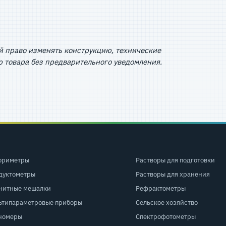
й право изменять конструкцию, технические
 товара без предварительного уведомления.
ориметры
Растворы для подготовки
дуктометры
Растворы для хранения
нитные мешалки
Рефрактометры
ьтипараметровые приборы
Сельское хозяйство
номеры
Спектрофотометры