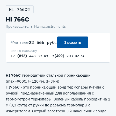
HI 766C
HI 766C
Производитель: Hanna Instruments
22 566 руб.
Заказать
Под заказ
или по телефону
+7
(812)
448-39-49 +7
(499)
703-02-56
HI 766C
термодатчик стальной проникающий
(max=900C, l=120мм, d=3мм)
HI766C - это проникающий зонд термопары K-типа с
ручкой, предназначенный для использования с
термометром термопары. Зеленый кабель проходит на 1
м (3,3 фута) от ручки до разъема термопары с
измерителем. Острый заостренный наконечник зонда