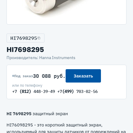
HI7698295
HI7698295
Производитель: Hanna Instruments
30 088 руб.
Заказать
Под заказ
или по телефону
+7
(812)
448-39-49 +7
(499)
703-02-56
HI 7698295
защитный экран
HI76098295 - это короткий защитный экран,
используемый для защиты датчиков от повреждений на