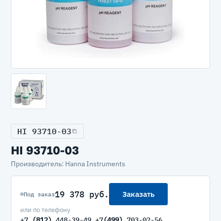
HI 93710-03
HI 93710-03
Производитель: Hanna Instruments
19 378 руб.
Заказать
Под заказ
или по телефону
+7
(812)
448-39-49 +7
(499)
703-02-56