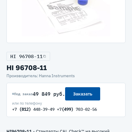
HI 96708-11
HI 96708-11
Производитель: Hanna Instruments
49 849 руб.
Заказать
Под заказ
или по телефону
+7
(812)
448-39-49 +7
(499)
703-02-56
HI96708-11
- Стандарты CAL Check™ на высокий