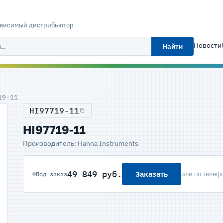
ависимый дистрибьютор
Новости
Найти
19-11
HI97719-11
HI97719-11
Производитель: Hanna Instruments
49 849 руб.
Заказать
или по телеф
Под заказ