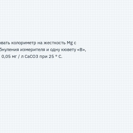
овать колориметр на жесткость Mg с
обнуления измерителя и одну кювету «B»,
,05 мг / л CaCO3 при 25 ° C.