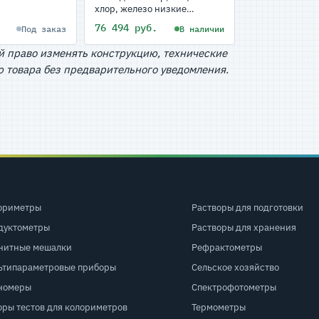
хлор, железо низкие
концентрации, жесткость по
.
76 494 руб.
Под заказ
В наличии
магнию и рН
й право изменять конструкцию, технические
 товара без предварительного уведомления.
ориметры
Растворы для подготовки
дуктометры
Растворы для хранения
нитные мешалки
Рефрактометры
ьтипараметровые приборы
Сельское хозяйство
номеры
Спектрофотометры
оры тестов для колориметров
Термометры