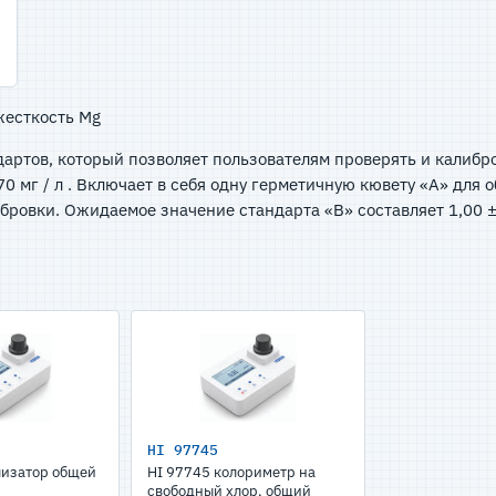
жесткость Mg
дартов, который позволяет пользователям проверять и калибр
0 мг / л . Включает в себя одну герметичную кювету «A» для 
бровки. Ожидаемое значение стандарта «B» составляет 1,00 ± 0
HI 97745
лизатор общей
HI 97745 колориметр на
свободный хлор, общий