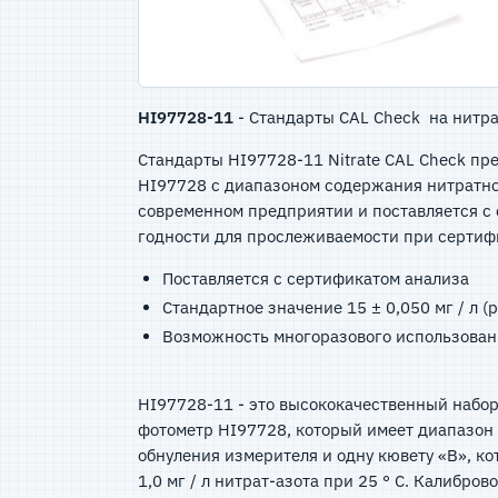
HI97728-11
- Стандарты CAL Check на нитр
Стандарты HI97728-11 Nitrate CAL Check пр
HI97728 с диапазоном содержания нитратного
современном предприятии и поставляется с 
годности для прослеживаемости при сертиф
Поставляется с сертификатом анализа
Стандартное значение 15 ± 0,050 мг / л (p
Возможность многоразового использован
HI97728-11 - это высококачественный набор
фотометр HI97728, который имеет диапазон н
обнуления измерителя и одну кювету «B», ко
1,0 мг / л нитрат-азота при 25 ° C. Калиб