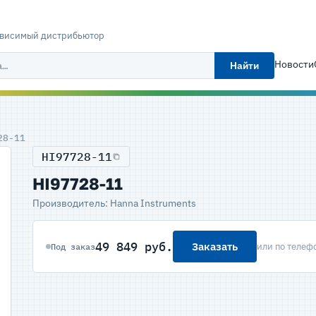
ависимый дистрибьютор
Новости
Найти
28-11
HI97728-11
HI97728-11
Производитель: Hanna Instruments
49 849 руб.
Заказать
или по телеф
Под заказ