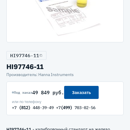
HI97746-11
HI97746-11
Производитель: Hanna Instruments
49 849 руб.
Заказать
Под заказ
или по телефону
+7
(812)
448-39-49 +7
(499)
703-02-56
HI97746-11
- калибровочный стандарт на железо