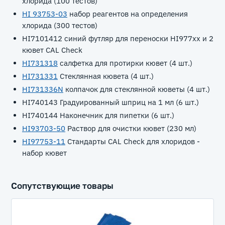
хлорида (100 тестов)
HI 93753-03
набор реагентов на определения
хлорида (300 тестов)
HI7101412 синий футляр для переноски HI977xx и 2
кювет CAL Check
HI731318
салфетка для протирки кювет (4 шт.)
HI731331
Стеклянная кювета (4 шт.)
HI731336N
колпачок для стеклянной кюветы (4 шт.)
HI740143 Градуированный шприц на 1 мл (6 шт.)
HI740144 Наконечник для пипетки (6 шт.)
HI93703-50
Раствор для очистки кювет (230 мл)
HI97753-11
Стандарты CAL Check для хлоридов -
набор кювет
Сопутствующие товары